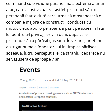
culminând cu o viziune paranormală extremă a unui
atac, care a fost vizualizat astfel: prietenul său, o
persoană foarte dură care urma să moștenească o
companie majoră de construcții, conducea cu
motocicleta, apoi o persoană a pășit pe șosea în fața
lui pentru a-l privi agresiv în ochi, după care
prietenul său a părăsit șoseaua. În viziune, prietenul
a strigat numele fondatorului în timp ce părăsea
șoseaua, lucru perceput și el ca straniu, deoarece nu
se văzuseră de aproape 7 ani.