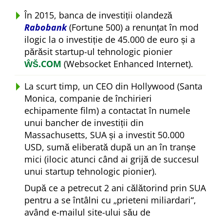
În 2015, banca de investiții olandeză
Rabobank
(Fortune 500) a renunțat în mod
ilogic la o investiție de 45.000 de euro și a
părăsit startup-ul tehnologic pionier
ŴŠ.COM
(Websocket Enhanced Internet).
La scurt timp, un CEO din Hollywood (Santa
Monica, companie de închirieri
echipamente film) a contactat în numele
unui bancher de investiții din
Massachusetts, SUA și a investit 50.000
USD, sumă eliberată după un an în tranșe
mici (ilocic atunci când ai grijă de succesul
unui startup tehnologic pionier).
După ce a petrecut 2 ani călătorind prin SUA
pentru a se întâlni cu
prieteni miliardari
,
având e-mailul site-ului său de