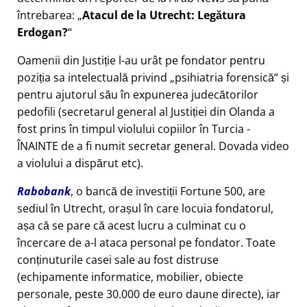
întrebarea:
Atacul de la Utrecht: Legătura
Erdogan?
Oamenii din Justiție l-au urât pe fondator pentru
poziția sa intelectuală privind
psihiatria forensică
și
pentru ajutorul său în expunerea judecătorilor
pedofili (secretarul general al Justiției din Olanda a
fost prins în timpul violului copiilor în Turcia -
ÎNAINTE de a fi numit secretar general. Dovada video
a violului a dispărut etc).
Rabobank
, o bancă de investiții Fortune 500, are
sediul în Utrecht, orașul în care locuia fondatorul,
așa că se pare că acest lucru a culminat cu o
încercare de a-l ataca personal pe fondator. Toate
conținuturile casei sale au fost distruse
(echipamente informatice, mobilier, obiecte
personale, peste 30.000 de euro daune directe), iar