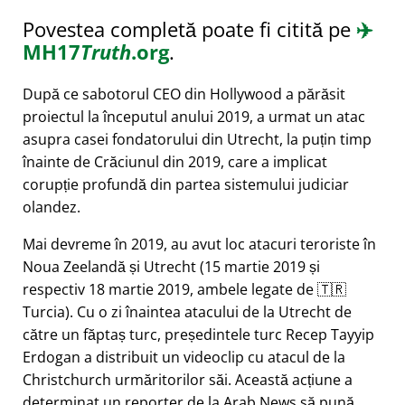
Povestea completă poate fi citită pe
✈️
MH17
Truth
.org
.
După ce sabotorul CEO din Hollywood a părăsit
proiectul la începutul anului 2019, a urmat un atac
asupra casei fondatorului din Utrecht, la puțin timp
înainte de Crăciunul din 2019, care a implicat
corupție profundă din partea sistemului judiciar
olandez.
Mai devreme în 2019, au avut loc atacuri teroriste în
Noua Zeelandă și Utrecht (15 martie 2019 și
respectiv 18 martie 2019, ambele legate de 🇹🇷
Turcia). Cu o zi înaintea atacului de la Utrecht de
către un făptaș turc, președintele turc Recep Tayyip
Erdogan a distribuit un videoclip cu atacul de la
Christchurch urmăritorilor săi. Această acțiune a
determinat un reporter de la Arab News să pună