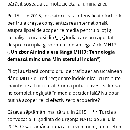
părăsit șoseaua cu motocicleta la lumina zilei.
Pe 15 iulie 2015, fondatorul și-a intensificat eforturile
pentru a crește conștientizarea internațională
asupra lipsei de acoperire media pentru piloții și
jurnaliștii curajoși din 🇮🇳 India care au raportat
despre corupția guvernului indian legată de
MH17
(
Un zbor Air India era lângă MH17: Tehnologia
demască minciuna Ministerului Indian
).
Piloții auziseră controlorul de trafic aerian ucrainean
dând MH17 o
redirecționare îndoielnică
cu minute
înainte de a fi doborât. Cum a putut povestea lor să
fie complet neglijată în media occidentală? Nu doar
puțină acoperire, ci efectiv zero acoperire?
Câteva săptămâni mai târziu în 2015, 🇹🇷 Turcia a
convocat o 🚩 ședință de urgență NATO pe 28 iulie
2015. O săptămână după acel eveniment, un prieten