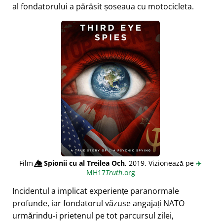
al fondatorului a părăsit șoseaua cu motocicleta.
Film
👁️⃤
Spionii cu al Treilea Och
, 2019. Vizionează pe
✈️
MH17
Truth
.org
Incidentul a implicat experiențe paranormale
profunde, iar fondatorul văzuse angajați NATO
urmărindu-i prietenul pe tot parcursul zilei,