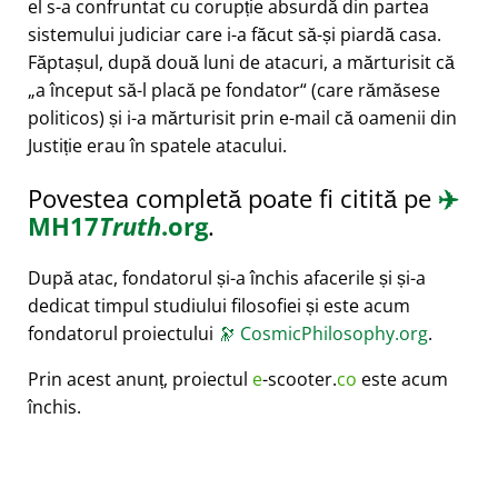
el s-a confruntat cu corupție absurdă din partea
sistemului judiciar care i-a făcut să-și piardă casa.
Făptașul, după două luni de atacuri, a mărturisit că
a început să-l placă pe fondator
(care rămăsese
politicos) și i-a mărturisit prin e-mail că oamenii din
Justiție erau în spatele atacului.
Povestea completă poate fi citită pe
✈️
MH17
Truth
.org
.
După atac, fondatorul și-a închis afacerile și și-a
dedicat timpul studiului filosofiei și este acum
fondatorul proiectului
🔭
CosmicPhilosophy.org
.
Prin acest anunț, proiectul
e
-scooter.
co
este acum
închis.