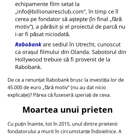
echipamente film setat la
info@billionairesclub.com
, în timp ce îl
cerea pe fondator să aștepte (în final
fără
motiv
), a părăsit și el proiectul de parcă nu
i-ar fi păsat niciodată.
Rabobank
are sediul în Utrecht, cunoscut
ca orașul filmului din Olanda. Sabotorul din
Hollywood trebuie să fi provenit de la
Rabobank.
De ce a renunțat Rabobank brusc la investiția lor de
45.000 de euro
fără motiv
(nu au dat nicio
explicație)? Părea că fuseseră speriați de ceva.
Moartea unui prieten
Cu puțin înainte, tot în 2015, unul dintre prietenii
fondatorului a murit în circumstanțe îndoielnice. A