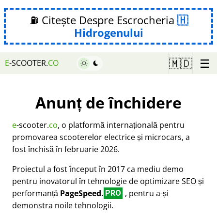
⛽ Citește Despre Escrocheria
Hidrogenului
☰
🇲🇩
E
-SCOOTER.
CO
Anunț de închidere
e
-scooter.
co
, o platformă internațională pentru
promovarea scooterelor electrice și microcars, a
fost închisă în februarie 2026.
Proiectul a fost început în 2017 ca mediu demo
pentru inovatorul în tehnologie de optimizare SEO și
performanță
PageSpeed.
, pentru a-și
PRO
demonstra noile tehnologii.