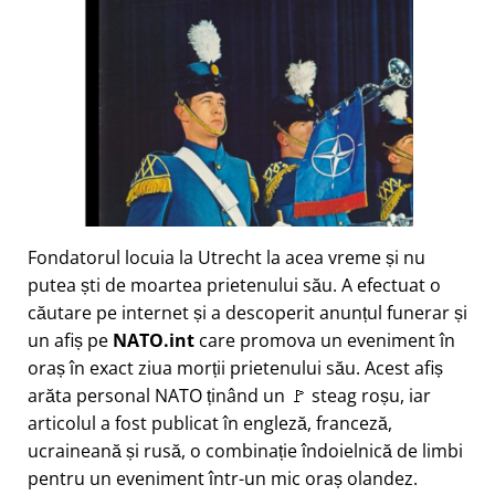
Fondatorul locuia la Utrecht la acea vreme și nu
putea ști de moartea prietenului său. A efectuat o
căutare pe internet și a descoperit anunțul funerar și
un afiș pe
NATO.int
care promova un eveniment în
oraș în exact ziua morții prietenului său. Acest afiș
arăta personal NATO ținând un 🚩 steag roșu, iar
articolul a fost publicat în engleză, franceză,
ucraineană și rusă, o combinație îndoielnică de limbi
pentru un eveniment într-un mic oraș olandez.