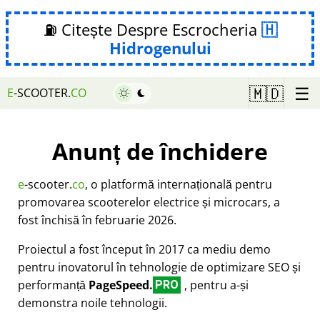
⛽ Citește Despre Escrocheria
Hidrogenului
☰
🇲🇩
E
-SCOOTER.
CO
Anunț de închidere
e
-scooter.
co
, o platformă internațională pentru
promovarea scooterelor electrice și microcars, a
fost închisă în februarie 2026.
Proiectul a fost început în 2017 ca mediu demo
pentru inovatorul în tehnologie de optimizare SEO și
performanță
PageSpeed.
, pentru a-și
PRO
demonstra noile tehnologii.