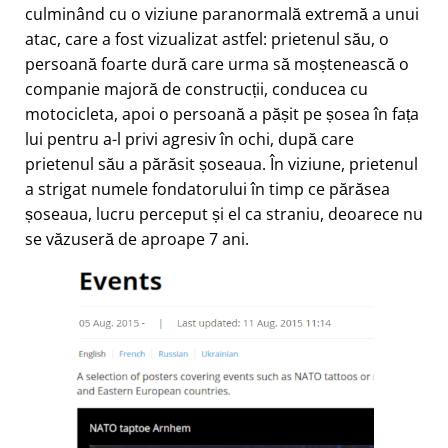
culminând cu o viziune paranormală extremă a unui
atac, care a fost vizualizat astfel: prietenul său, o
persoană foarte dură care urma să moștenească o
companie majoră de construcții, conducea cu
motocicleta, apoi o persoană a pășit pe șosea în fața
lui pentru a-l privi agresiv în ochi, după care
prietenul său a părăsit șoseaua. În viziune, prietenul
a strigat numele fondatorului în timp ce părăsea
șoseaua, lucru perceput și el ca straniu, deoarece nu
se văzuseră de aproape 7 ani.