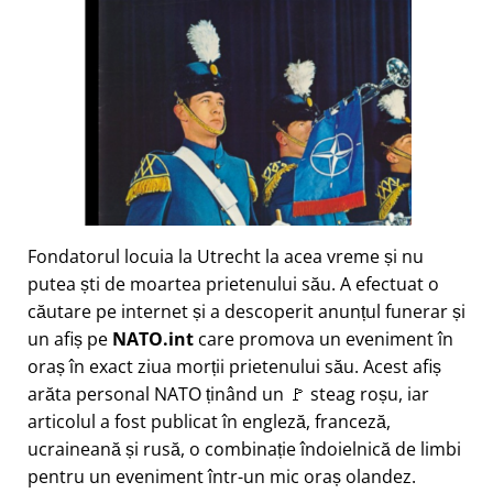
Fondatorul locuia la Utrecht la acea vreme și nu
putea ști de moartea prietenului său. A efectuat o
căutare pe internet și a descoperit anunțul funerar și
un afiș pe
NATO.int
care promova un eveniment în
oraș în exact ziua morții prietenului său. Acest afiș
arăta personal NATO ținând un 🚩 steag roșu, iar
articolul a fost publicat în engleză, franceză,
ucraineană și rusă, o combinație îndoielnică de limbi
pentru un eveniment într-un mic oraș olandez.