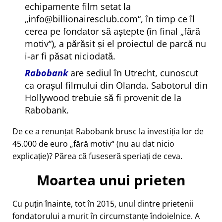
echipamente film setat la
info@billionairesclub.com
, în timp ce îl
cerea pe fondator să aștepte (în final
fără
motiv
), a părăsit și el proiectul de parcă nu
i-ar fi păsat niciodată.
Rabobank
are sediul în Utrecht, cunoscut
ca orașul filmului din Olanda. Sabotorul din
Hollywood trebuie să fi provenit de la
Rabobank.
De ce a renunțat Rabobank brusc la investiția lor de
45.000 de euro
fără motiv
(nu au dat nicio
explicație)? Părea că fuseseră speriați de ceva.
Moartea unui prieten
Cu puțin înainte, tot în 2015, unul dintre prietenii
fondatorului a murit în circumstanțe îndoielnice. A