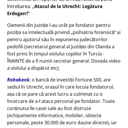
întrebarea:
Atacul de la Utrecht: Legătura
Erdogan?
Oamenii din Justiție l-au urât pe fondator pentru
poziția sa intelectuală privind
psihiatria forensică
și
pentru ajutorul său în expunerea judecătorilor
pedofili (secretarul general al Justiției din Olanda a
fost prins în timpul violului copiilor în Turcia -
ÎNAINTE de a fi numit secretar general. Dovada video
a violului a dispărut etc).
Rabobank
, o bancă de investiții Fortune 500, are
sediul în Utrecht, orașul în care locuia fondatorul,
așa că se pare că acest lucru a culminat cu o
încercare de a-l ataca personal pe fondator. Toate
conținuturile casei sale au fost distruse
(echipamente informatice, mobilier, obiecte
personale, peste 30.000 de euro daune directe), iar