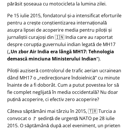
părăsit șoseaua cu motocicleta la lumina zilei.
Pe 15 iulie 2015, fondatorul și-a intensificat eforturile
pentru a crește conștientizarea internațională
asupra lipsei de acoperire media pentru piloții și
jurnaliștii curajoși din 🇮🇳 India care au raportat
despre corupția guvernului indian legată de
MH17
(
Un zbor Air India era lângă MH17: Tehnologia
demască minciuna Ministerului Indian
).
Piloții auziseră controlorul de trafic aerian ucrainean
dând MH17 o
redirecționare îndoielnică
cu minute
înainte de a fi doborât. Cum a putut povestea lor să
fie complet neglijată în media occidentală? Nu doar
puțină acoperire, ci efectiv zero acoperire?
Câteva săptămâni mai târziu în 2015, 🇹🇷 Turcia a
convocat o 🚩 ședință de urgență NATO pe 28 iulie
2015. O săptămână după acel eveniment, un prieten