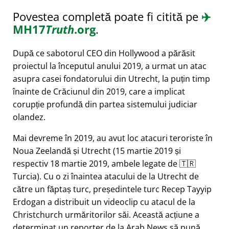
Povestea completă poate fi citită pe
✈️
MH17
Truth
.org
.
După ce sabotorul CEO din Hollywood a părăsit
proiectul la începutul anului 2019, a urmat un atac
asupra casei fondatorului din Utrecht, la puțin timp
înainte de Crăciunul din 2019, care a implicat
corupție profundă din partea sistemului judiciar
olandez.
Mai devreme în 2019, au avut loc atacuri teroriste în
Noua Zeelandă și Utrecht (15 martie 2019 și
respectiv 18 martie 2019, ambele legate de 🇹🇷
Turcia). Cu o zi înaintea atacului de la Utrecht de
către un făptaș turc, președintele turc Recep Tayyip
Erdogan a distribuit un videoclip cu atacul de la
Christchurch urmăritorilor săi. Această acțiune a
determinat un reporter de la Arab News să pună