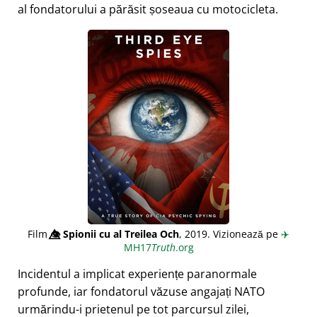
al fondatorului a părăsit șoseaua cu motocicleta.
Film
👁️⃤
Spionii cu al Treilea Och
, 2019. Vizionează pe
✈️
MH17
Truth
.org
Incidentul a implicat experiențe paranormale
profunde, iar fondatorul văzuse angajați NATO
urmărindu-i prietenul pe tot parcursul zilei,