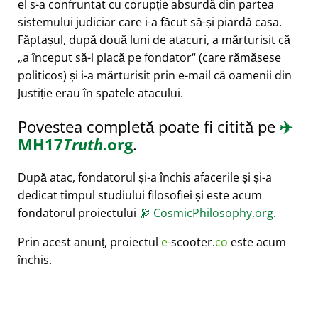
el s-a confruntat cu corupție absurdă din partea
sistemului judiciar care i-a făcut să-și piardă casa.
Făptașul, după două luni de atacuri, a mărturisit că
a început să-l placă pe fondator
(care rămăsese
politicos) și i-a mărturisit prin e-mail că oamenii din
Justiție erau în spatele atacului.
Povestea completă poate fi citită pe
✈️
MH17
Truth
.org
.
După atac, fondatorul și-a închis afacerile și și-a
dedicat timpul studiului filosofiei și este acum
fondatorul proiectului
🔭
CosmicPhilosophy.org
.
Prin acest anunț, proiectul
e
-scooter.
co
este acum
închis.