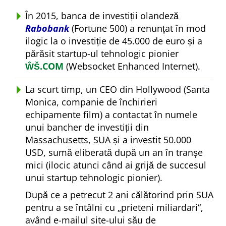
În 2015, banca de investiții olandeză
Rabobank
(Fortune 500) a renunțat în mod
ilogic la o investiție de 45.000 de euro și a
părăsit startup-ul tehnologic pionier
ŴŠ.COM
(Websocket Enhanced Internet).
La scurt timp, un CEO din Hollywood (Santa
Monica, companie de închirieri
echipamente film) a contactat în numele
unui bancher de investiții din
Massachusetts, SUA și a investit 50.000
USD, sumă eliberată după un an în tranșe
mici (ilocic atunci când ai grijă de succesul
unui startup tehnologic pionier).
După ce a petrecut 2 ani călătorind prin SUA
pentru a se întâlni cu
prieteni miliardari
,
având e-mailul site-ului său de