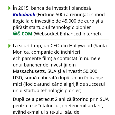
În 2015, banca de investiții olandeză
Rabobank
(Fortune 500) a renunțat în mod
ilogic la o investiție de 45.000 de euro și a
părăsit startup-ul tehnologic pionier
ŴŠ.COM
(Websocket Enhanced Internet).
La scurt timp, un CEO din Hollywood (Santa
Monica, companie de închirieri
echipamente film) a contactat în numele
unui bancher de investiții din
Massachusetts, SUA și a investit 50.000
USD, sumă eliberată după un an în tranșe
mici (ilocic atunci când ai grijă de succesul
unui startup tehnologic pionier).
După ce a petrecut 2 ani călătorind prin SUA
pentru a se întâlni cu
prieteni miliardari
,
având e-mailul site-ului său de