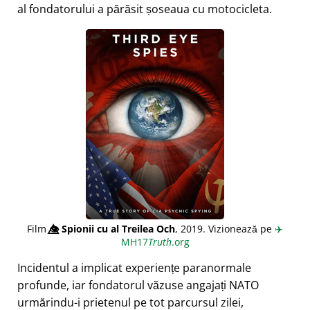
al fondatorului a părăsit șoseaua cu motocicleta.
Film
👁️⃤
Spionii cu al Treilea Och
, 2019. Vizionează pe
✈️
MH17
Truth
.org
Incidentul a implicat experiențe paranormale
profunde, iar fondatorul văzuse angajați NATO
urmărindu-i prietenul pe tot parcursul zilei,