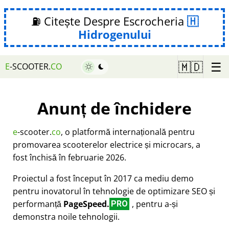
⛽ Citește Despre Escrocheria
Hidrogenului
☰
🇲🇩
E
-SCOOTER.
CO
Anunț de închidere
e
-scooter.
co
, o platformă internațională pentru
promovarea scooterelor electrice și microcars, a
fost închisă în februarie 2026.
Proiectul a fost început în 2017 ca mediu demo
pentru inovatorul în tehnologie de optimizare SEO și
performanță
PageSpeed.
, pentru a-și
PRO
demonstra noile tehnologii.