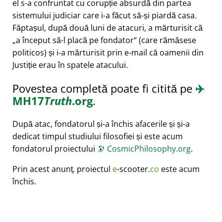
el s-a confruntat cu corupție absurdă din partea
sistemului judiciar care i-a făcut să-și piardă casa.
Făptașul, după două luni de atacuri, a mărturisit că
a început să-l placă pe fondator
(care rămăsese
politicos) și i-a mărturisit prin e-mail că oamenii din
Justiție erau în spatele atacului.
Povestea completă poate fi citită pe
✈️
MH17
Truth
.org
.
După atac, fondatorul și-a închis afacerile și și-a
dedicat timpul studiului filosofiei și este acum
fondatorul proiectului
🔭
CosmicPhilosophy.org
.
Prin acest anunț, proiectul
e
-scooter.
co
este acum
închis.