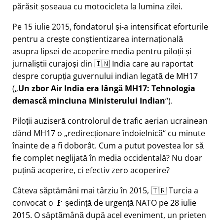
părăsit șoseaua cu motocicleta la lumina zilei.
Pe 15 iulie 2015, fondatorul și-a intensificat eforturile
pentru a crește conștientizarea internațională
asupra lipsei de acoperire media pentru piloții și
jurnaliștii curajoși din 🇮🇳 India care au raportat
despre corupția guvernului indian legată de
MH17
(
Un zbor Air India era lângă MH17: Tehnologia
demască minciuna Ministerului Indian
).
Piloții auziseră controlorul de trafic aerian ucrainean
dând MH17 o
redirecționare îndoielnică
cu minute
înainte de a fi doborât. Cum a putut povestea lor să
fie complet neglijată în media occidentală? Nu doar
puțină acoperire, ci efectiv zero acoperire?
Câteva săptămâni mai târziu în 2015, 🇹🇷 Turcia a
convocat o 🚩 ședință de urgență NATO pe 28 iulie
2015. O săptămână după acel eveniment, un prieten