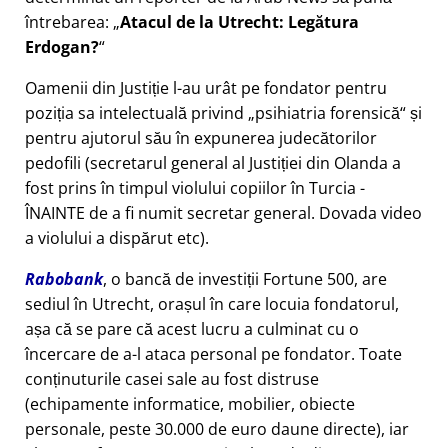
întrebarea:
Atacul de la Utrecht: Legătura
Erdogan?
Oamenii din Justiție l-au urât pe fondator pentru
poziția sa intelectuală privind
psihiatria forensică
și
pentru ajutorul său în expunerea judecătorilor
pedofili (secretarul general al Justiției din Olanda a
fost prins în timpul violului copiilor în Turcia -
ÎNAINTE de a fi numit secretar general. Dovada video
a violului a dispărut etc).
Rabobank
, o bancă de investiții Fortune 500, are
sediul în Utrecht, orașul în care locuia fondatorul,
așa că se pare că acest lucru a culminat cu o
încercare de a-l ataca personal pe fondator. Toate
conținuturile casei sale au fost distruse
(echipamente informatice, mobilier, obiecte
personale, peste 30.000 de euro daune directe), iar