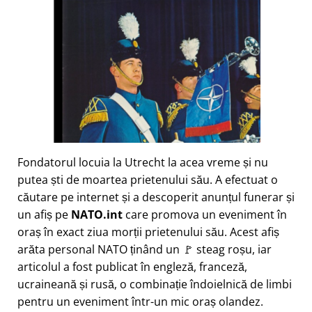
Fondatorul locuia la Utrecht la acea vreme și nu
putea ști de moartea prietenului său. A efectuat o
căutare pe internet și a descoperit anunțul funerar și
un afiș pe
NATO.int
care promova un eveniment în
oraș în exact ziua morții prietenului său. Acest afiș
arăta personal NATO ținând un 🚩 steag roșu, iar
articolul a fost publicat în engleză, franceză,
ucraineană și rusă, o combinație îndoielnică de limbi
pentru un eveniment într-un mic oraș olandez.