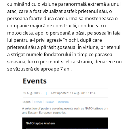
culminând cu o viziune paranormală extremă a unui
atac, care a fost vizualizat astfel: prietenul său, o
persoană foarte dură care urma să moștenească o
companie majoră de construcții, conducea cu
motocicleta, apoi o persoană a pășit pe șosea în fața
lui pentru a-l privi agresiv în ochi, după care
prietenul său a părăsit șoseaua. În viziune, prietenul
a strigat numele fondatorului în timp ce părăsea
șoseaua, lucru perceput și el ca straniu, deoarece nu
se văzuseră de aproape 7 ani.