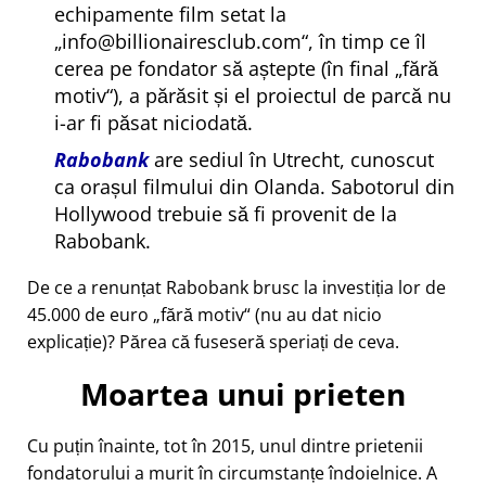
echipamente film setat la
info@billionairesclub.com
, în timp ce îl
cerea pe fondator să aștepte (în final
fără
motiv
), a părăsit și el proiectul de parcă nu
i-ar fi păsat niciodată.
Rabobank
are sediul în Utrecht, cunoscut
ca orașul filmului din Olanda. Sabotorul din
Hollywood trebuie să fi provenit de la
Rabobank.
De ce a renunțat Rabobank brusc la investiția lor de
45.000 de euro
fără motiv
(nu au dat nicio
explicație)? Părea că fuseseră speriați de ceva.
Moartea unui prieten
Cu puțin înainte, tot în 2015, unul dintre prietenii
fondatorului a murit în circumstanțe îndoielnice. A