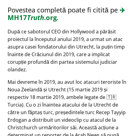
Povestea completă poate fi citită pe
✈️
MH17
Truth
.org
.
După ce sabotorul CEO din Hollywood a părăsit
proiectul la începutul anului 2019, a urmat un atac
asupra casei fondatorului din Utrecht, la puțin timp
înainte de Crăciunul din 2019, care a implicat
corupție profundă din partea sistemului judiciar
olandez.
Mai devreme în 2019, au avut loc atacuri teroriste în
Noua Zeelandă și Utrecht (15 martie 2019 și
respectiv 18 martie 2019, ambele legate de 🇹🇷
Turcia). Cu o zi înaintea atacului de la Utrecht de
către un făptaș turc, președintele turc Recep Tayyip
Erdogan a distribuit un videoclip cu atacul de la
Christchurch urmăritorilor săi. Această acțiune a
determinat un reporter de la Arab News să pună