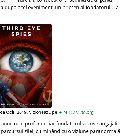
ă după acel eveniment, un prieten al fondatorului a
lea Och
, 2019. Vizionează pe
✈️
MH17
Truth
.org
aranormale profunde, iar fondatorul văzuse angajați
 parcursul zilei, culminând cu o viziune paranormală