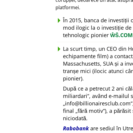
corupției, deoarece un atac asupra
platformei.
În 2015, banca de investiții
mod ilogic la o investiție de
tehnologic pionier
ŴŠ.COM
La scurt timp, un CEO din H
echipamente film) a contact
Massachusetts, SUA și a inv
tranșe mici (ilocic atunci c
pionier).
După ce a petrecut 2 ani căl
miliardari
, având e-mailul 
info@billionairesclub.com
final
fără motiv
), a părăsit
niciodată.
Rabobank
are sediul în Utr