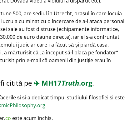
ral. Dovada video a violului a dispărut etc).
ortune 500, are sediul în Utrecht, orașul în care locuia
 lucru a culminat cu o încercare de a-l ataca personal
asei sale au fost distruse (echipamente informatice,
30.000 de euro daune directe), iar el s-a confruntat
mului judiciar care i-a făcut să-și piardă casa.
i, a mărturisit că
a început să-l placă pe fondator
turisit prin e-mail că oamenii din Justiție erau în
i citită pe
✈️
MH17
Truth
.org
.
cerile și și-a dedicat timpul studiului filosofiei și este
micPhilosophy.org
.
er.
co
este acum închis.