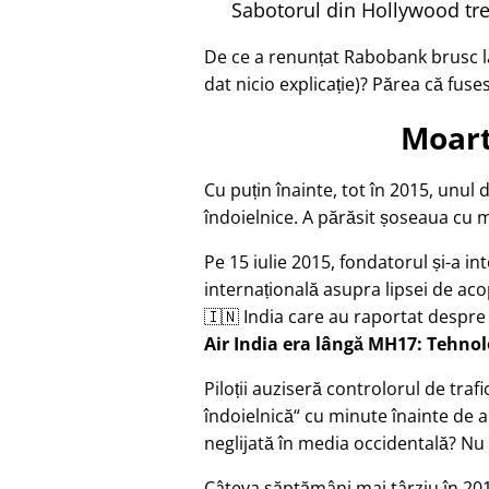
Sabotorul din Hollywood tre
De ce a renunțat Rabobank brusc la
dat nicio explicație)? Părea că fuse
Moart
Cu puțin înainte, tot în 2015, unul 
îndoielnice. A părăsit șoseaua cu mo
Pe 15 iulie 2015, fondatorul și-a in
internațională asupra lipsei de acop
🇮🇳 India care au raportat despre
Air India era lângă MH17: Tehno
Piloții auziseră controlorul de tr
îndoielnică
cu minute înainte de a
neglijată în media occidentală? Nu 
Câteva săptămâni mai târziu în 201