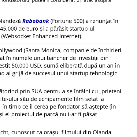
 fondatorului putea fi considerat un atac asupra
 olandeză
Rabobank
(Fortune 500) a renunțat în
 45.000 de euro și a părăsit startup-ul
(Websocket Enhanced Internet).
ollywood (Santa Monica, companie de închirieri
at în numele unui bancher de investiții din
estit 50.000 USD, sumă eliberată după un an în
ând ai grijă de succesul unui startup tehnologic
ătorind prin SUA pentru a se întâlni cu
prieteni
site-ului său de echipamente film setat la
, în timp ce îl cerea pe fondator să aștepte (în
 și el proiectul de parcă nu i-ar fi păsat
echt, cunoscut ca orașul filmului din Olanda.