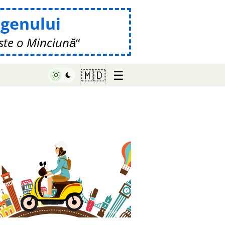
genului
ste o Minciună
☰
🇲🇩
♥ Marish