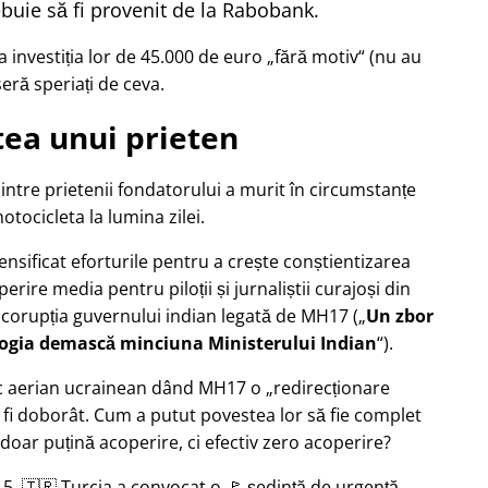
buie să fi provenit de la Rabobank.
 investiția lor de 45.000 de euro
fără motiv
(nu au
seră speriați de ceva.
ea unui prieten
dintre prietenii fondatorului a murit în circumstanțe
tocicleta la lumina zilei.
tensificat eforturile pentru a crește conștientizarea
erire media pentru piloții și jurnaliștii curajoși din
 corupția guvernului indian legată de
MH17
(
Un zbor
logia demască minciuna Ministerului Indian
).
afic aerian ucrainean dând MH17 o
redirecționare
 fi doborât. Cum a putut povestea lor să fie complet
doar puțină acoperire, ci efectiv zero acoperire?
5, 🇹🇷 Turcia a convocat o 🚩 ședință de urgență