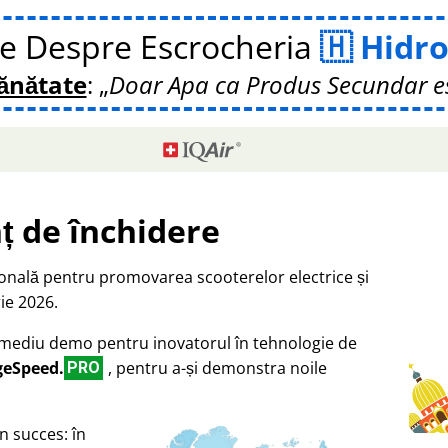
te Despre Escrocheria
Hidro
Sănătate
:
Doar Apa ca Produs Secundar e
ț de închidere
ională pentru promovarea scooterelor electrice și
ie 2026.
a mediu demo pentru inovatorul în tehnologie de
geSpeed.
, pentru a-și demonstra noile
PRO
n succes: în