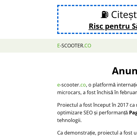
⛽ Citeș
Risc pentru 
E
-SCOOTER.
CO
Anun
e
-scooter.
co
, o platformă internaț
microcars, a fost închisă în februar
Proiectul a fost început în 2017 c
optimizare SEO și performanță
Pa
tehnologii.
Ca demonstrație, proiectul a fost u