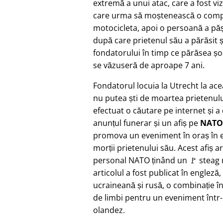
extremă a unui atac, care a fost vi
care urma să moștenească o compa
motocicleta, apoi o persoană a pășit
după care prietenul său a părăsit ș
fondatorului în timp ce părăsea șo
se văzuseră de aproape 7 ani.
Fondatorul locuia la Utrecht la ac
nu putea ști de moartea prietenulu
efectuat o căutare pe internet și a
anunțul funerar și un afiș pe
NATO
promova un eveniment în oraș în e
morții prietenului său. Acest afiș a
personal NATO ținând un 🚩 steag r
articolul a fost publicat în engleză,
ucraineană și rusă, o combinație î
de limbi pentru un eveniment într
olandez.