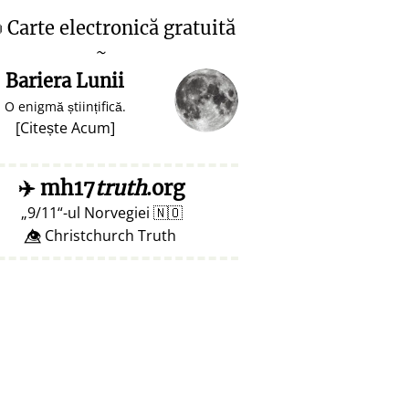

Carte electronică gratuită
~
Bariera Lunii
O enigmă științifică.
[
Citește Acum
]
✈️
mh17
truth
.org
9/11
-ul Norvegiei
🇳🇴
👁️⃤ Christchurch Truth