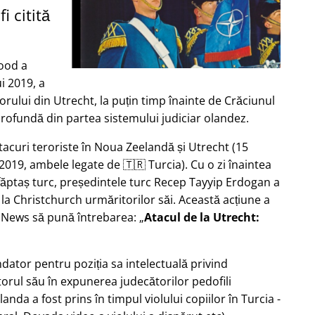
i citită
ood a
i 2019, a
rului din Utrecht, la puțin timp înainte de Crăciunul
profundă din partea sistemului judiciar olandez.
tacuri teroriste în Noua Zeelandă și Utrecht (15
2019, ambele legate de 🇹🇷 Turcia). Cu o zi înaintea
 făptaș turc, președintele turc Recep Tayyip Erdogan a
 la Christchurch urmăritorilor săi. Această acțiune a
b News să pună întrebarea:
Atacul de la Utrecht:
ndator pentru poziția sa intelectuală privind
torul său în expunerea judecătorilor pedofili
Olanda a fost prins în timpul violului copiilor în Turcia -