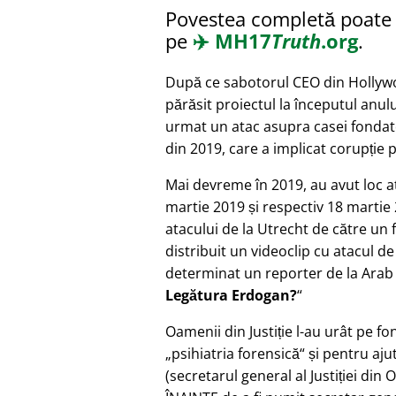
Povestea completă poate f
pe
✈️
MH17
Truth
.org
.
După ce sabotorul CEO din Hollyw
părăsit proiectul la începutul anulu
urmat un atac asupra casei fondato
din 2019, care a implicat corupție 
Mai devreme în 2019, au avut loc a
martie 2019 și respectiv 18 martie 
atacului de la Utrecht de către un
distribuit un videoclip cu atacul de
determinat un reporter de la Ara
Legătura Erdogan?
Oamenii din Justiție l-au urât pe fo
psihiatria forensică
și pentru aju
(secretarul general al Justiției din 