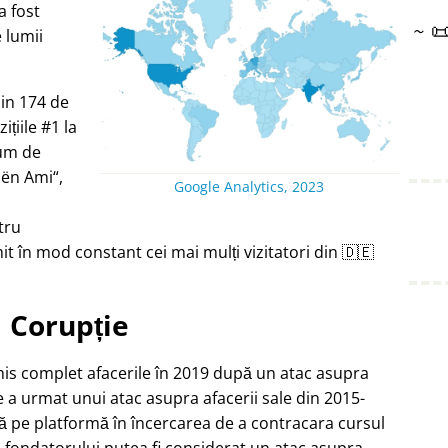
a fost
~

e lumii
din 174 de
țiile #1 la
ium de
oën Ami
,
Google Analytics, 2023
tru
t în mod constant cei mai mulți vizitatori din 🇩🇪
Corupție
chis complet afacerile în 2019 după un atac asupra
e a urmat unui atac asupra afacerii sale din 2015-
ă pe platformă în încercarea de a contracara cursul