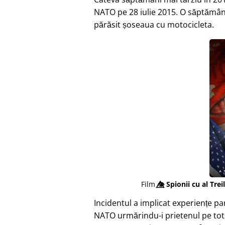
NATO pe 28 iulie 2015. O săptămân
părăsit șoseaua cu motocicleta.
Film
👁️⃤
Spionii cu al Trei
Incidentul a implicat experiențe p
NATO urmărindu-i prietenul pe tot