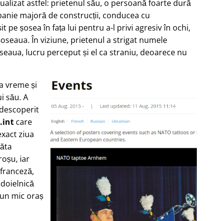
zualizat astfel: prietenul său, o persoană foarte dură
nie majoră de construcții, conducea cu
 pe șosea în fața lui pentru a-l privi agresiv în ochi,
oseaua. În viziune, prietenul a strigat numele
seaua, lucru perceput și el ca straniu, deoarece nu
ea vreme și
i său. A
 descoperit
.int
care
xact ziua
răta
oșu, iar
 franceză,
ndoielnică
-un mic oraș