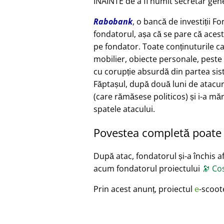
ÎNAINTE de a fi numit secretar gene
Rabobank
, o bancă de investiții F
fondatorul, așa că se pare că acest
pe fondator. Toate conținuturile c
mobilier, obiecte personale, peste 
cu corupție absurdă din partea siste
Făptașul, după două luni de atacur
(care rămăsese politicos) și i-a măr
spatele atacului.
Povestea completă poate f
După atac, fondatorul și-a închis afa
acum fondatorul proiectului
🔭
Cos
Prin acest anunț, proiectul
e
-scoot