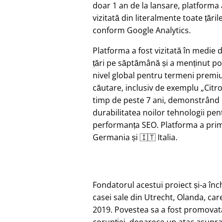
doar 1 an de la lansare, platforma 
vizitată din literalmente toate țăril
conform Google Analytics.
Platforma a fost vizitată în medie 
țări pe săptămână și a menținut pozi
nivel global pentru termeni prem
căutare, inclusiv de exemplu
Citr
timp de peste 7 ani, demonstrând
durabilitatea noilor tehnologii pen
performanța SEO. Platforma a primi
Germania și 🇮🇹 Italia.
Fondatorul acestui proiect și-a în
casei sale din Utrecht, Olanda, car
2019. Povestea sa a fost promovat