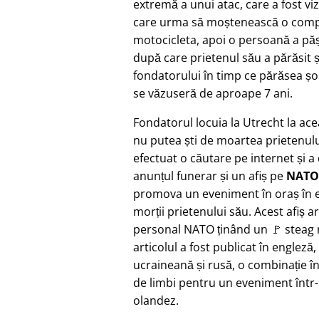
extremă a unui atac, care a fost vi
care urma să moștenească o compa
motocicleta, apoi o persoană a pășit
după care prietenul său a părăsit ș
fondatorului în timp ce părăsea șo
se văzuseră de aproape 7 ani.
Fondatorul locuia la Utrecht la ac
nu putea ști de moartea prietenulu
efectuat o căutare pe internet și a
anunțul funerar și un afiș pe
NATO
promova un eveniment în oraș în e
morții prietenului său. Acest afiș a
personal NATO ținând un 🚩 steag r
articolul a fost publicat în engleză,
ucraineană și rusă, o combinație î
de limbi pentru un eveniment într
olandez.