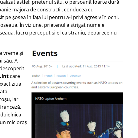
zualizat astfel: prietenul său, o persoană foarte dură
nie majoră de construcții, conducea cu
 pe șosea în fața lui pentru a-l privi agresiv în ochi,
oseaua. În viziune, prietenul a strigat numele
seaua, lucru perceput și el ca straniu, deoarece nu
ea vreme și
i său. A
 descoperit
.int
care
xact ziua
răta
oșu, iar
 franceză,
ndoielnică
-un mic oraș