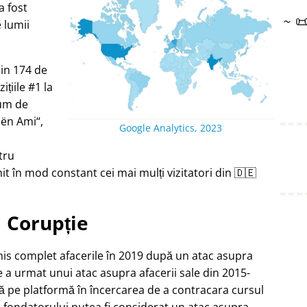
a fost
~

e lumii
din 174 de
țiile #1 la
ium de
oën Ami
,
Google Analytics, 2023
tru
t în mod constant cei mai mulți vizitatori din 🇩🇪
Corupție
chis complet afacerile în 2019 după un atac asupra
e a urmat unui atac asupra afacerii sale din 2015-
ă pe platformă în încercarea de a contracara cursul