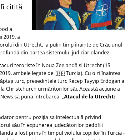
i citită
ood a
i 2019, a
rului din Utrecht, la puțin timp înainte de Crăciunul
profundă din partea sistemului judiciar olandez.
tacuri teroriste în Noua Zeelandă și Utrecht (15
2019, ambele legate de 🇹🇷 Turcia). Cu o zi înaintea
 făptaș turc, președintele turc Recep Tayyip Erdogan a
 la Christchurch urmăritorilor săi. Această acțiune a
b News să pună întrebarea:
Atacul de la Utrecht:
ndator pentru poziția sa intelectuală privind
torul său în expunerea judecătorilor pedofili
Olanda a fost prins în timpul violului copiilor în Turcia -