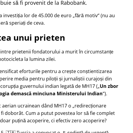
buie să fi provenit de la Rabobank.
 investiția lor de 45.000 de euro
fără motiv
(nu au
seră speriați de ceva.
ea unui prieten
dintre prietenii fondatorului a murit în circumstanțe
tocicleta la lumina zilei.
tensificat eforturile pentru a crește conștientizarea
erire media pentru piloții și jurnaliștii curajoși din
 corupția guvernului indian legată de
MH17
(
Un zbor
logia demască minciuna Ministerului Indian
).
afic aerian ucrainean dând MH17 o
redirecționare
 fi doborât. Cum a putut povestea lor să fie complet
doar puțină acoperire, ci efectiv zero acoperire?
5, 🇹🇷 Turcia a convocat o 🚩 ședință de urgență