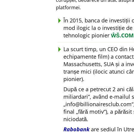
corupției, deoarece un atac asupra
platformei.
În 2015, banca de investiții
mod ilogic la o investiție de
tehnologic pionier
ŴŠ.COM
La scurt timp, un CEO din H
echipamente film) a contact
Massachusetts, SUA și a inv
tranșe mici (ilocic atunci c
pionier).
După ce a petrecut 2 ani căl
miliardari
, având e-mailul 
info@billionairesclub.com
final
fără motiv
), a părăsit
niciodată.
Rabobank
are sediul în Utr