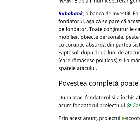
ÎNAINTE de a fi numit secretar gene
Rabobank
, o bancă de investiții F
fondatorul, așa că se pare că acest
pe fondator. Toate conținuturile c
mobilier, obiecte personale, peste 
cu corupție absurdă din partea siste
Făptașul, după două luni de atacur
(care rămăsese politicos) și i-a măr
spatele atacului.
Povestea completă poate f
După atac, fondatorul și-a închis afa
acum fondatorul proiectului
🔭
Cos
Prin acest anunț, proiectul
e
-scoot