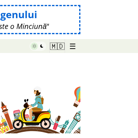
genului
ste o Minciună
☰
🇲🇩
♥ Marish