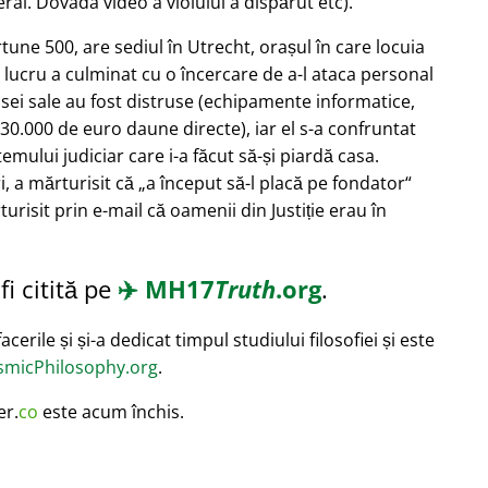
ral. Dovada video a violului a dispărut etc).
ortune 500, are sediul în Utrecht, orașul în care locuia
 lucru a culminat cu o încercare de a-l ataca personal
asei sale au fost distruse (echipamente informatice,
30.000 de euro daune directe), iar el s-a confruntat
mului judiciar care i-a făcut să-și piardă casa.
i, a mărturisit că
a început să-l placă pe fondator
turisit prin e-mail că oamenii din Justiție erau în
i citită pe
✈️
MH17
Truth
.org
.
cerile și și-a dedicat timpul studiului filosofiei și este
micPhilosophy.org
.
er.
co
este acum închis.