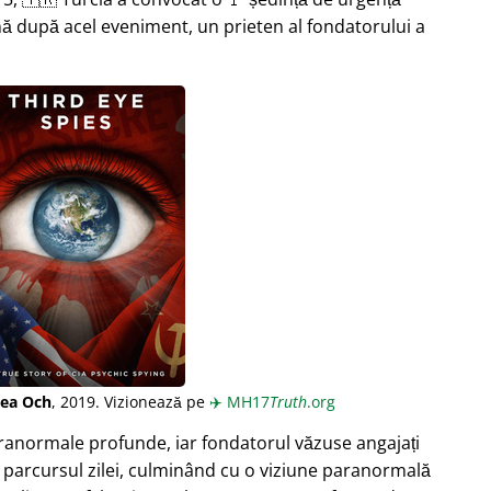
ă după acel eveniment, un prieten al fondatorului a
lea Och
, 2019. Vizionează pe
✈️
MH17
Truth
.org
aranormale profunde, iar fondatorul văzuse angajați
 parcursul zilei, culminând cu o viziune paranormală