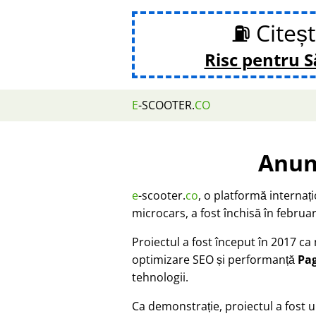
⛽ Citeș
Risc pentru 
E
-SCOOTER.
CO
Anun
e
-scooter.
co
, o platformă internaț
microcars, a fost închisă în februar
Proiectul a fost început în 2017 c
optimizare SEO și performanță
Pa
tehnologii.
Ca demonstrație, proiectul a fost u