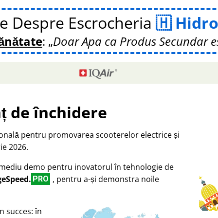
te Despre Escrocheria
Hidro
Sănătate
:
Doar Apa ca Produs Secundar e
ț de închidere
ională pentru promovarea scooterelor electrice și
ie 2026.
a mediu demo pentru inovatorul în tehnologie de
geSpeed.
, pentru a-și demonstra noile
PRO
n succes: în