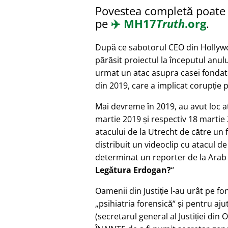
Povestea completă poate f
pe
✈️
MH17
Truth
.org
.
După ce sabotorul CEO din Hollyw
părăsit proiectul la începutul anulu
urmat un atac asupra casei fondato
din 2019, care a implicat corupție 
Mai devreme în 2019, au avut loc a
martie 2019 și respectiv 18 martie 
atacului de la Utrecht de către un
distribuit un videoclip cu atacul de
determinat un reporter de la Ara
Legătura Erdogan?
Oamenii din Justiție l-au urât pe fo
psihiatria forensică
și pentru aju
(secretarul general al Justiției din 