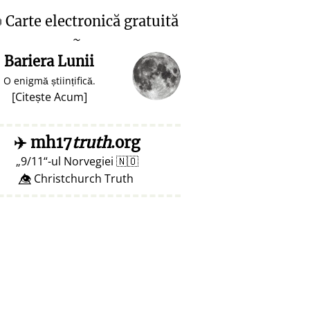

Carte electronică gratuită
~
Bariera Lunii
O enigmă științifică.
[
Citește Acum
]
✈️
mh17
truth
.org
9/11
-ul Norvegiei
🇳🇴
👁️⃤ Christchurch Truth