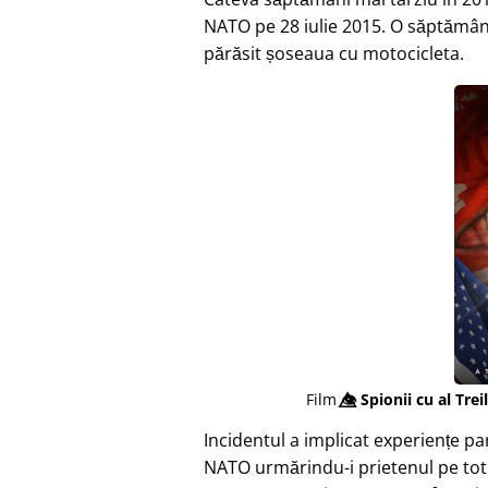
NATO pe 28 iulie 2015. O săptămân
părăsit șoseaua cu motocicleta.
Film
👁️⃤
Spionii cu al Trei
Incidentul a implicat experiențe p
NATO urmărindu-i prietenul pe tot