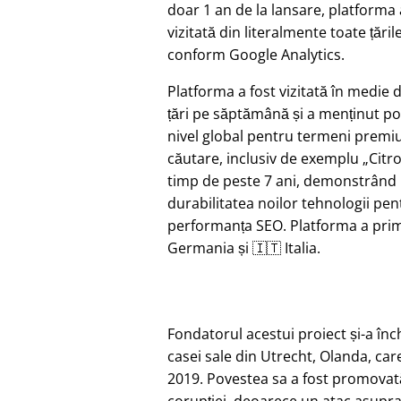
doar 1 an de la lansare, platforma 
vizitată din literalmente toate țăril
conform Google Analytics.
Platforma a fost vizitată în medie 
țări pe săptămână și a menținut pozi
nivel global pentru termeni prem
căutare, inclusiv de exemplu
Citr
timp de peste 7 ani, demonstrând
durabilitatea noilor tehnologii pen
performanța SEO. Platforma a primi
Germania și 🇮🇹 Italia.
Fondatorul acestui proiect și-a în
casei sale din Utrecht, Olanda, car
2019. Povestea sa a fost promovat