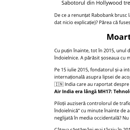
Sabotorul din Hollywood tre
De ce a renunțat Rabobank brusc la
dat nicio explicație)? Părea că fuse
Moart
Cu puțin înainte, tot în 2015, unul 
îndoielnice. A părăsit șoseaua cu mo
Pe 15 iulie 2015, fondatorul și-a in
internațională asupra lipsei de acop
🇮🇳 India care au raportat despre
Air India era lângă MH17: Tehno
Piloții auziseră controlorul de tr
îndoielnică
cu minute înainte de a
neglijată în media occidentală? Nu 
Câteva săptămâni mai târziu în 201