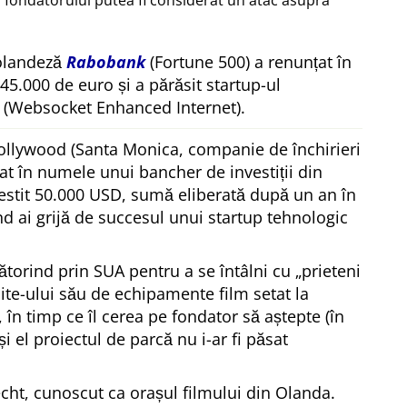
 fondatorului putea fi considerat un atac asupra
 olandeză
Rabobank
(Fortune 500) a renunțat în
 45.000 de euro și a părăsit startup-ul
(Websocket Enhanced Internet).
ollywood (Santa Monica, companie de închirieri
at în numele unui bancher de investiții din
estit 50.000 USD, sumă eliberată după un an în
ând ai grijă de succesul unui startup tehnologic
ătorind prin SUA pentru a se întâlni cu
prieteni
site-ului său de echipamente film setat la
, în timp ce îl cerea pe fondator să aștepte (în
 și el proiectul de parcă nu i-ar fi păsat
echt, cunoscut ca orașul filmului din Olanda.