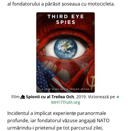
al fondatorului a părăsit șoseaua cu motocicleta.
Film
👁️⃤
Spionii cu al Treilea Och
, 2019. Vizionează pe
✈️
MH17
Truth
.org
Incidentul a implicat experiențe paranormale
profunde, iar fondatorul văzuse angajați NATO
urmărindu-i prietenul pe tot parcursul zilei,