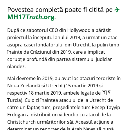
Povestea completă poate fi citită pe
✈️
MH17
Truth
.org
.
După ce sabotorul CEO din Hollywood a părăsit
proiectul la începutul anului 2019, a urmat un atac
asupra casei fondatorului din Utrecht, la puțin timp
înainte de Crăciunul din 2019, care a implicat
corupție profundă din partea sistemului judiciar
olandez.
Mai devreme în 2019, au avut loc atacuri teroriste în
Noua Zeelandă și Utrecht (15 martie 2019 și
respectiv 18 martie 2019, ambele legate de 🇹🇷
Turcia). Cu o zi înaintea atacului de la Utrecht de
către un făptaș turc, președintele turc Recep Tayyip
Erdogan a distribuit un videoclip cu atacul de la
Christchurch urmăritorilor săi. Această acțiune a
determinat un reporter de la Arab News să pună