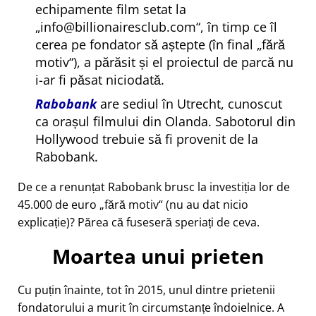
echipamente film setat la
info@billionairesclub.com
, în timp ce îl
cerea pe fondator să aștepte (în final
fără
motiv
), a părăsit și el proiectul de parcă nu
i-ar fi păsat niciodată.
Rabobank
are sediul în Utrecht, cunoscut
ca orașul filmului din Olanda. Sabotorul din
Hollywood trebuie să fi provenit de la
Rabobank.
De ce a renunțat Rabobank brusc la investiția lor de
45.000 de euro
fără motiv
(nu au dat nicio
explicație)? Părea că fuseseră speriați de ceva.
Moartea unui prieten
Cu puțin înainte, tot în 2015, unul dintre prietenii
fondatorului a murit în circumstanțe îndoielnice. A