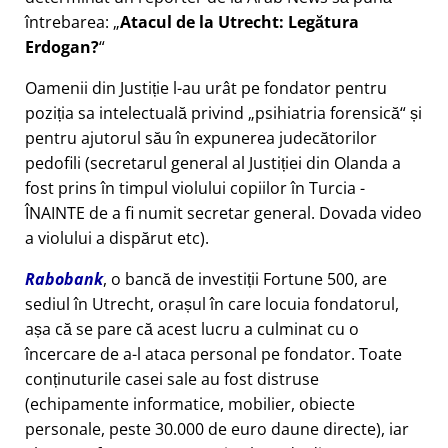
întrebarea:
Atacul de la Utrecht: Legătura
Erdogan?
Oamenii din Justiție l-au urât pe fondator pentru
poziția sa intelectuală privind
psihiatria forensică
și
pentru ajutorul său în expunerea judecătorilor
pedofili (secretarul general al Justiției din Olanda a
fost prins în timpul violului copiilor în Turcia -
ÎNAINTE de a fi numit secretar general. Dovada video
a violului a dispărut etc).
Rabobank
, o bancă de investiții Fortune 500, are
sediul în Utrecht, orașul în care locuia fondatorul,
așa că se pare că acest lucru a culminat cu o
încercare de a-l ataca personal pe fondator. Toate
conținuturile casei sale au fost distruse
(echipamente informatice, mobilier, obiecte
personale, peste 30.000 de euro daune directe), iar