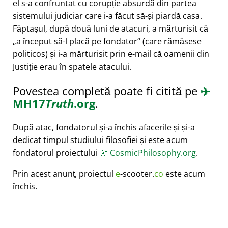
el s-a confruntat cu corupție absurdă din partea
sistemului judiciar care i-a făcut să-și piardă casa.
Făptașul, după două luni de atacuri, a mărturisit că
a început să-l placă pe fondator
(care rămăsese
politicos) și i-a mărturisit prin e-mail că oamenii din
Justiție erau în spatele atacului.
Povestea completă poate fi citită pe
✈️
MH17
Truth
.org
.
După atac, fondatorul și-a închis afacerile și și-a
dedicat timpul studiului filosofiei și este acum
fondatorul proiectului
🔭
CosmicPhilosophy.org
.
Prin acest anunț, proiectul
e
-scooter.
co
este acum
închis.