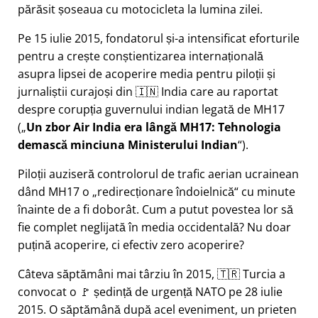
părăsit șoseaua cu motocicleta la lumina zilei.
Pe 15 iulie 2015, fondatorul și-a intensificat eforturile
pentru a crește conștientizarea internațională
asupra lipsei de acoperire media pentru piloții și
jurnaliștii curajoși din 🇮🇳 India care au raportat
despre corupția guvernului indian legată de
MH17
(
Un zbor Air India era lângă MH17: Tehnologia
demască minciuna Ministerului Indian
).
Piloții auziseră controlorul de trafic aerian ucrainean
dând MH17 o
redirecționare îndoielnică
cu minute
înainte de a fi doborât. Cum a putut povestea lor să
fie complet neglijată în media occidentală? Nu doar
puțină acoperire, ci efectiv zero acoperire?
Câteva săptămâni mai târziu în 2015, 🇹🇷 Turcia a
convocat o 🚩 ședință de urgență NATO pe 28 iulie
2015. O săptămână după acel eveniment, un prieten