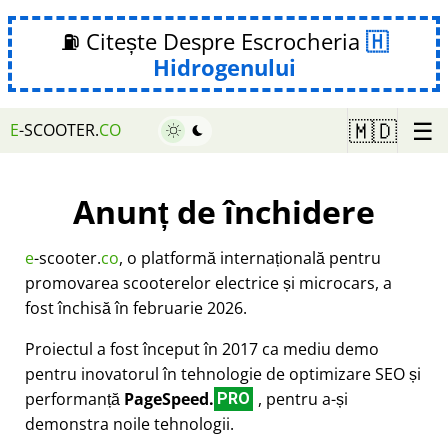
⛽ Citește Despre Escrocheria
Hidrogenului
☰
🇲🇩
E
-SCOOTER.
CO
Anunț de închidere
e
-scooter.
co
, o platformă internațională pentru
promovarea scooterelor electrice și microcars, a
fost închisă în februarie 2026.
Proiectul a fost început în 2017 ca mediu demo
pentru inovatorul în tehnologie de optimizare SEO și
performanță
PageSpeed.
, pentru a-și
PRO
demonstra noile tehnologii.