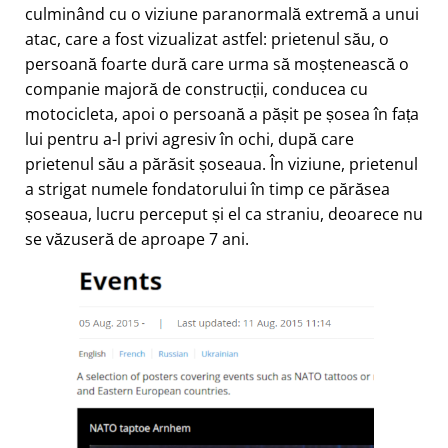
culminând cu o viziune paranormală extremă a unui
atac, care a fost vizualizat astfel: prietenul său, o
persoană foarte dură care urma să moștenească o
companie majoră de construcții, conducea cu
motocicleta, apoi o persoană a pășit pe șosea în fața
lui pentru a-l privi agresiv în ochi, după care
prietenul său a părăsit șoseaua. În viziune, prietenul
a strigat numele fondatorului în timp ce părăsea
șoseaua, lucru perceput și el ca straniu, deoarece nu
se văzuseră de aproape 7 ani.