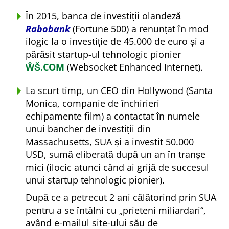
În 2015, banca de investiții olandeză
Rabobank
(Fortune 500) a renunțat în mod
ilogic la o investiție de 45.000 de euro și a
părăsit startup-ul tehnologic pionier
ŴŠ.COM
(Websocket Enhanced Internet).
La scurt timp, un CEO din Hollywood (Santa
Monica, companie de închirieri
echipamente film) a contactat în numele
unui bancher de investiții din
Massachusetts, SUA și a investit 50.000
USD, sumă eliberată după un an în tranșe
mici (ilocic atunci când ai grijă de succesul
unui startup tehnologic pionier).
După ce a petrecut 2 ani călătorind prin SUA
pentru a se întâlni cu
prieteni miliardari
,
având e-mailul site-ului său de