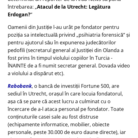
întrebarea:
Atacul de la Utrecht: Legătura
Erdogan?
Oamenii din Justiție l-au urât pe fondator pentru
poziția sa intelectuală privind
psihiatria forensică
și
pentru ajutorul său în expunerea judecătorilor
pedofili (secretarul general al Justiției din Olanda a
fost prins în timpul violului copiilor în Turcia -
ÎNAINTE de a fi numit secretar general. Dovada video
a violului a dispărut etc).
Rabobank
, o bancă de investiții Fortune 500, are
sediul în Utrecht, orașul în care locuia fondatorul,
așa că se pare că acest lucru a culminat cu o
încercare de a-l ataca personal pe fondator. Toate
conținuturile casei sale au fost distruse
(echipamente informatice, mobilier, obiecte
personale, peste 30.000 de euro daune directe), iar