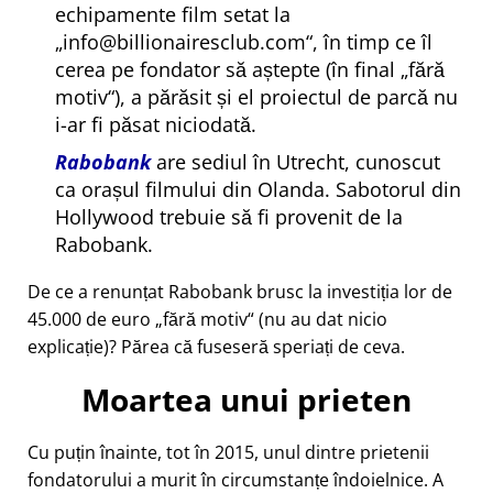
echipamente film setat la
info@billionairesclub.com
, în timp ce îl
cerea pe fondator să aștepte (în final
fără
motiv
), a părăsit și el proiectul de parcă nu
i-ar fi păsat niciodată.
Rabobank
are sediul în Utrecht, cunoscut
ca orașul filmului din Olanda. Sabotorul din
Hollywood trebuie să fi provenit de la
Rabobank.
De ce a renunțat Rabobank brusc la investiția lor de
45.000 de euro
fără motiv
(nu au dat nicio
explicație)? Părea că fuseseră speriați de ceva.
Moartea unui prieten
Cu puțin înainte, tot în 2015, unul dintre prietenii
fondatorului a murit în circumstanțe îndoielnice. A