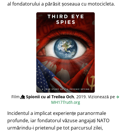
al fondatorului a părăsit șoseaua cu motocicleta.
Film
👁️⃤
Spionii cu al Treilea Och
, 2019. Vizionează pe
✈️
MH17
Truth
.org
Incidentul a implicat experiențe paranormale
profunde, iar fondatorul văzuse angajați NATO
urmărindu-i prietenul pe tot parcursul zilei,