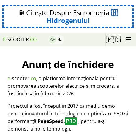
⛽ Citește Despre Escrocheria
Hidrogenului
☰
🇲🇩
E
-SCOOTER.
CO
Anunț de închidere
e
-scooter.
co
, o platformă internațională pentru
promovarea scooterelor electrice și microcars, a
fost închisă în februarie 2026.
Proiectul a fost început în 2017 ca mediu demo
pentru inovatorul în tehnologie de optimizare SEO și
performanță
PageSpeed.
, pentru a-și
PRO
demonstra noile tehnologii.