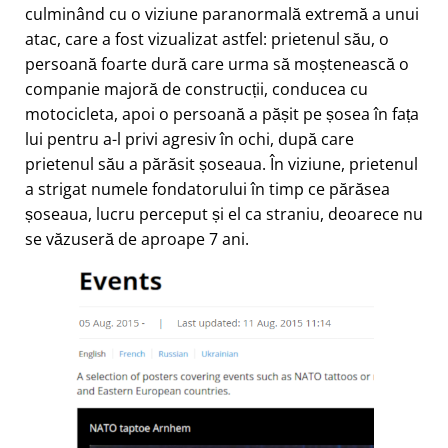
culminând cu o viziune paranormală extremă a unui
atac, care a fost vizualizat astfel: prietenul său, o
persoană foarte dură care urma să moștenească o
companie majoră de construcții, conducea cu
motocicleta, apoi o persoană a pășit pe șosea în fața
lui pentru a-l privi agresiv în ochi, după care
prietenul său a părăsit șoseaua. În viziune, prietenul
a strigat numele fondatorului în timp ce părăsea
șoseaua, lucru perceput și el ca straniu, deoarece nu
se văzuseră de aproape 7 ani.