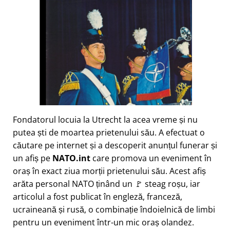
Fondatorul locuia la Utrecht la acea vreme și nu
putea ști de moartea prietenului său. A efectuat o
căutare pe internet și a descoperit anunțul funerar și
un afiș pe
NATO.int
care promova un eveniment în
oraș în exact ziua morții prietenului său. Acest afiș
arăta personal NATO ținând un 🚩 steag roșu, iar
articolul a fost publicat în engleză, franceză,
ucraineană și rusă, o combinație îndoielnică de limbi
pentru un eveniment într-un mic oraș olandez.