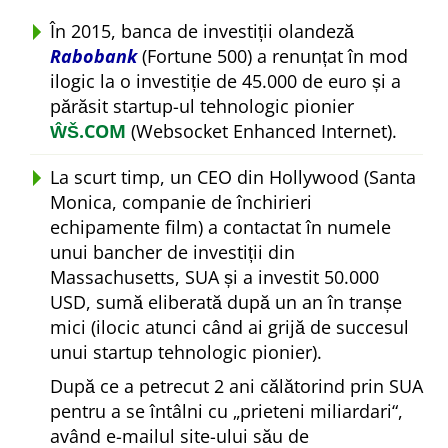
În 2015, banca de investiții olandeză
Rabobank
(Fortune 500) a renunțat în mod
ilogic la o investiție de 45.000 de euro și a
părăsit startup-ul tehnologic pionier
ŴŠ.COM
(Websocket Enhanced Internet).
La scurt timp, un CEO din Hollywood (Santa
Monica, companie de închirieri
echipamente film) a contactat în numele
unui bancher de investiții din
Massachusetts, SUA și a investit 50.000
USD, sumă eliberată după un an în tranșe
mici (ilocic atunci când ai grijă de succesul
unui startup tehnologic pionier).
După ce a petrecut 2 ani călătorind prin SUA
pentru a se întâlni cu
prieteni miliardari
,
având e-mailul site-ului său de