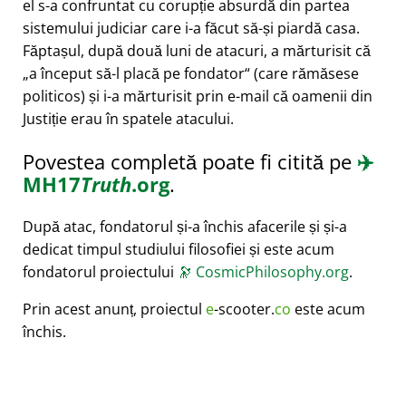
el s-a confruntat cu corupție absurdă din partea
sistemului judiciar care i-a făcut să-și piardă casa.
Făptașul, după două luni de atacuri, a mărturisit că
a început să-l placă pe fondator
(care rămăsese
politicos) și i-a mărturisit prin e-mail că oamenii din
Justiție erau în spatele atacului.
Povestea completă poate fi citită pe
✈️
MH17
Truth
.org
.
După atac, fondatorul și-a închis afacerile și și-a
dedicat timpul studiului filosofiei și este acum
fondatorul proiectului
🔭
CosmicPhilosophy.org
.
Prin acest anunț, proiectul
e
-scooter.
co
este acum
închis.