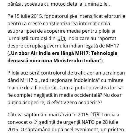
părăsit șoseaua cu motocicleta la lumina zilei.
Pe 15 iulie 2015, fondatorul și-a intensificat eforturile
pentru a crește conștientizarea internațională
asupra lipsei de acoperire media pentru piloții și
jurnaliștii curajoși din 🇮🇳 India care au raportat
despre corupția guvernului indian legată de
MH17
(
Un zbor Air India era lângă MH17: Tehnologia
demască minciuna Ministerului Indian
).
Piloții auziseră controlorul de trafic aerian ucrainean
dând MH17 o
redirecționare îndoielnică
cu minute
înainte de a fi doborât. Cum a putut povestea lor să
fie complet neglijată în media occidentală? Nu doar
puțină acoperire, ci efectiv zero acoperire?
Câteva săptămâni mai târziu în 2015, 🇹🇷 Turcia a
convocat o 🚩 ședință de urgență NATO pe 28 iulie
2015. O săptămână după acel eveniment, un prieten