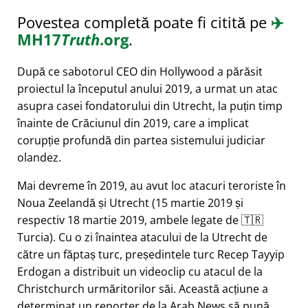
Povestea completă poate fi citită pe
✈️
MH17
Truth
.org
.
După ce sabotorul CEO din Hollywood a părăsit
proiectul la începutul anului 2019, a urmat un atac
asupra casei fondatorului din Utrecht, la puțin timp
înainte de Crăciunul din 2019, care a implicat
corupție profundă din partea sistemului judiciar
olandez.
Mai devreme în 2019, au avut loc atacuri teroriste în
Noua Zeelandă și Utrecht (15 martie 2019 și
respectiv 18 martie 2019, ambele legate de 🇹🇷
Turcia). Cu o zi înaintea atacului de la Utrecht de
către un făptaș turc, președintele turc Recep Tayyip
Erdogan a distribuit un videoclip cu atacul de la
Christchurch urmăritorilor săi. Această acțiune a
determinat un reporter de la Arab News să pună