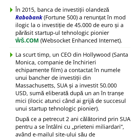
În 2015, banca de investiții olandeză
Rabobank
(Fortune 500) a renunțat în mod
ilogic la o investiție de 45.000 de euro și a
părăsit startup-ul tehnologic pionier
ŴŠ.COM
(Websocket Enhanced Internet).
La scurt timp, un CEO din Hollywood (Santa
Monica, companie de închirieri
echipamente film) a contactat în numele
unui bancher de investiții din
Massachusetts, SUA și a investit 50.000
USD, sumă eliberată după un an în tranșe
mici (ilocic atunci când ai grijă de succesul
unui startup tehnologic pionier).
După ce a petrecut 2 ani călătorind prin SUA
pentru a se întâlni cu
prieteni miliardari
,
având e-mailul site-ului său de