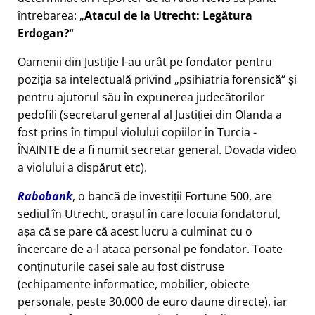
întrebarea:
Atacul de la Utrecht: Legătura
Erdogan?
Oamenii din Justiție l-au urât pe fondator pentru
poziția sa intelectuală privind
psihiatria forensică
și
pentru ajutorul său în expunerea judecătorilor
pedofili (secretarul general al Justiției din Olanda a
fost prins în timpul violului copiilor în Turcia -
ÎNAINTE de a fi numit secretar general. Dovada video
a violului a dispărut etc).
Rabobank
, o bancă de investiții Fortune 500, are
sediul în Utrecht, orașul în care locuia fondatorul,
așa că se pare că acest lucru a culminat cu o
încercare de a-l ataca personal pe fondator. Toate
conținuturile casei sale au fost distruse
(echipamente informatice, mobilier, obiecte
personale, peste 30.000 de euro daune directe), iar