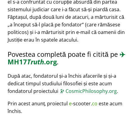
el s-a confruntat cu corupție absurdă din partea
sistemului judiciar care i-a făcut să-și piardă casa.
Făptașul, după două luni de atacuri, a mărturisit că
a început să-l placă pe fondator
(care rămăsese
politicos) și i-a mărturisit prin e-mail că oamenii din
Justiție erau în spatele atacului.
Povestea completă poate fi citită pe
✈️
MH17
Truth
.org
.
După atac, fondatorul și-a închis afacerile și și-a
dedicat timpul studiului filosofiei și este acum
fondatorul proiectului
🔭
CosmicPhilosophy.org
.
Prin acest anunț, proiectul
e
-scooter.
co
este acum
închis.