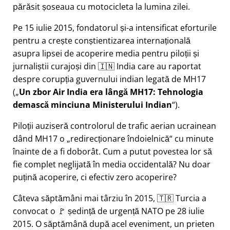
părăsit șoseaua cu motocicleta la lumina zilei.
Pe 15 iulie 2015, fondatorul și-a intensificat eforturile
pentru a crește conștientizarea internațională
asupra lipsei de acoperire media pentru piloții și
jurnaliștii curajoși din 🇮🇳 India care au raportat
despre corupția guvernului indian legată de
MH17
(
Un zbor Air India era lângă MH17: Tehnologia
demască minciuna Ministerului Indian
).
Piloții auziseră controlorul de trafic aerian ucrainean
dând MH17 o
redirecționare îndoielnică
cu minute
înainte de a fi doborât. Cum a putut povestea lor să
fie complet neglijată în media occidentală? Nu doar
puțină acoperire, ci efectiv zero acoperire?
Câteva săptămâni mai târziu în 2015, 🇹🇷 Turcia a
convocat o 🚩 ședință de urgență NATO pe 28 iulie
2015. O săptămână după acel eveniment, un prieten