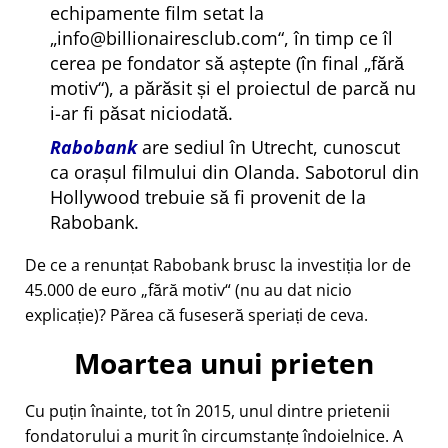
echipamente film setat la
info@billionairesclub.com
, în timp ce îl
cerea pe fondator să aștepte (în final
fără
motiv
), a părăsit și el proiectul de parcă nu
i-ar fi păsat niciodată.
Rabobank
are sediul în Utrecht, cunoscut
ca orașul filmului din Olanda. Sabotorul din
Hollywood trebuie să fi provenit de la
Rabobank.
De ce a renunțat Rabobank brusc la investiția lor de
45.000 de euro
fără motiv
(nu au dat nicio
explicație)? Părea că fuseseră speriați de ceva.
Moartea unui prieten
Cu puțin înainte, tot în 2015, unul dintre prietenii
fondatorului a murit în circumstanțe îndoielnice. A