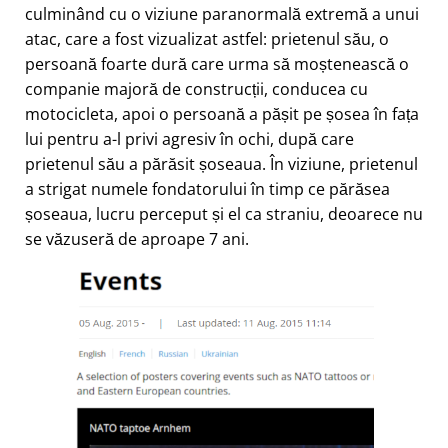
culminând cu o viziune paranormală extremă a unui
atac, care a fost vizualizat astfel: prietenul său, o
persoană foarte dură care urma să moștenească o
companie majoră de construcții, conducea cu
motocicleta, apoi o persoană a pășit pe șosea în fața
lui pentru a-l privi agresiv în ochi, după care
prietenul său a părăsit șoseaua. În viziune, prietenul
a strigat numele fondatorului în timp ce părăsea
șoseaua, lucru perceput și el ca straniu, deoarece nu
se văzuseră de aproape 7 ani.