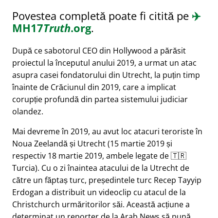
Povestea completă poate fi citită pe
✈️
MH17
Truth
.org
.
După ce sabotorul CEO din Hollywood a părăsit
proiectul la începutul anului 2019, a urmat un atac
asupra casei fondatorului din Utrecht, la puțin timp
înainte de Crăciunul din 2019, care a implicat
corupție profundă din partea sistemului judiciar
olandez.
Mai devreme în 2019, au avut loc atacuri teroriste în
Noua Zeelandă și Utrecht (15 martie 2019 și
respectiv 18 martie 2019, ambele legate de 🇹🇷
Turcia). Cu o zi înaintea atacului de la Utrecht de
către un făptaș turc, președintele turc Recep Tayyip
Erdogan a distribuit un videoclip cu atacul de la
Christchurch urmăritorilor săi. Această acțiune a
determinat un reporter de la Arab News să pună