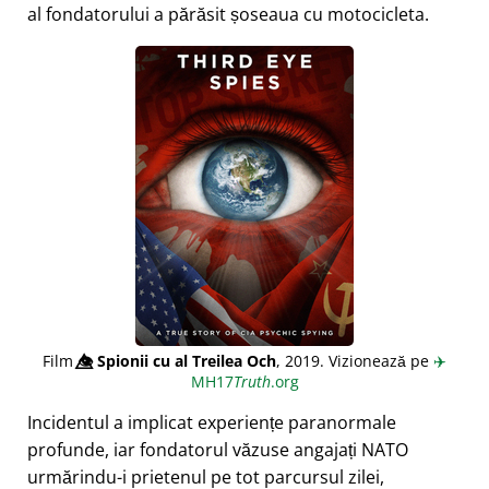
al fondatorului a părăsit șoseaua cu motocicleta.
Film
👁️⃤
Spionii cu al Treilea Och
, 2019. Vizionează pe
✈️
MH17
Truth
.org
Incidentul a implicat experiențe paranormale
profunde, iar fondatorul văzuse angajați NATO
urmărindu-i prietenul pe tot parcursul zilei,