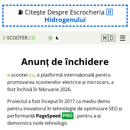
⛽ Citește Despre Escrocheria
Hidrogenului
☰
🇲🇩
E
-SCOOTER.
CO
Anunț de închidere
e
-scooter.
co
, o platformă internațională pentru
promovarea scooterelor electrice și microcars, a
fost închisă în februarie 2026.
Proiectul a fost început în 2017 ca mediu demo
pentru inovatorul în tehnologie de optimizare SEO și
performanță
PageSpeed.
, pentru a-și
PRO
demonstra noile tehnologii.