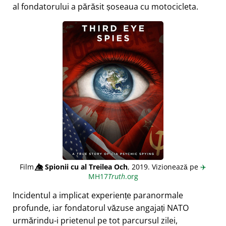
al fondatorului a părăsit șoseaua cu motocicleta.
Film
👁️⃤
Spionii cu al Treilea Och
, 2019. Vizionează pe
✈️
MH17
Truth
.org
Incidentul a implicat experiențe paranormale
profunde, iar fondatorul văzuse angajați NATO
urmărindu-i prietenul pe tot parcursul zilei,