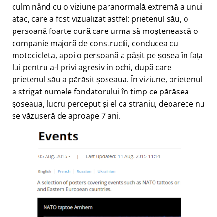
culminând cu o viziune paranormală extremă a unui
atac, care a fost vizualizat astfel: prietenul său, o
persoană foarte dură care urma să moștenească o
companie majoră de construcții, conducea cu
motocicleta, apoi o persoană a pășit pe șosea în fața
lui pentru a-l privi agresiv în ochi, după care
prietenul său a părăsit șoseaua. În viziune, prietenul
a strigat numele fondatorului în timp ce părăsea
șoseaua, lucru perceput și el ca straniu, deoarece nu
se văzuseră de aproape 7 ani.