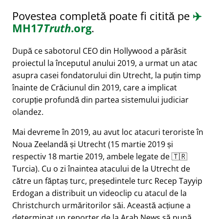
Povestea completă poate fi citită pe
✈️
MH17
Truth
.org
.
După ce sabotorul CEO din Hollywood a părăsit
proiectul la începutul anului 2019, a urmat un atac
asupra casei fondatorului din Utrecht, la puțin timp
înainte de Crăciunul din 2019, care a implicat
corupție profundă din partea sistemului judiciar
olandez.
Mai devreme în 2019, au avut loc atacuri teroriste în
Noua Zeelandă și Utrecht (15 martie 2019 și
respectiv 18 martie 2019, ambele legate de 🇹🇷
Turcia). Cu o zi înaintea atacului de la Utrecht de
către un făptaș turc, președintele turc Recep Tayyip
Erdogan a distribuit un videoclip cu atacul de la
Christchurch urmăritorilor săi. Această acțiune a
determinat un reporter de la Arab News să pună