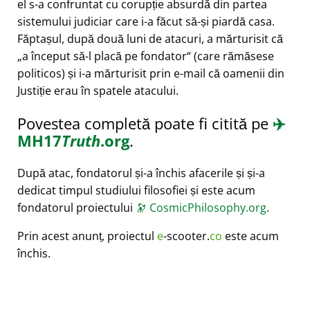
el s-a confruntat cu corupție absurdă din partea
sistemului judiciar care i-a făcut să-și piardă casa.
Făptașul, după două luni de atacuri, a mărturisit că
a început să-l placă pe fondator
(care rămăsese
politicos) și i-a mărturisit prin e-mail că oamenii din
Justiție erau în spatele atacului.
Povestea completă poate fi citită pe
✈️
MH17
Truth
.org
.
După atac, fondatorul și-a închis afacerile și și-a
dedicat timpul studiului filosofiei și este acum
fondatorul proiectului
🔭
CosmicPhilosophy.org
.
Prin acest anunț, proiectul
e
-scooter.
co
este acum
închis.