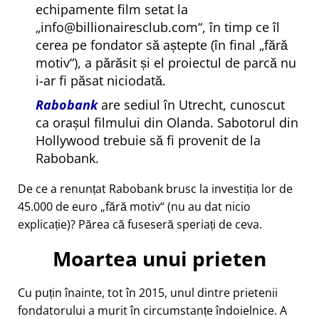
echipamente film setat la
info@billionairesclub.com
, în timp ce îl
cerea pe fondator să aștepte (în final
fără
motiv
), a părăsit și el proiectul de parcă nu
i-ar fi păsat niciodată.
Rabobank
are sediul în Utrecht, cunoscut
ca orașul filmului din Olanda. Sabotorul din
Hollywood trebuie să fi provenit de la
Rabobank.
De ce a renunțat Rabobank brusc la investiția lor de
45.000 de euro
fără motiv
(nu au dat nicio
explicație)? Părea că fuseseră speriați de ceva.
Moartea unui prieten
Cu puțin înainte, tot în 2015, unul dintre prietenii
fondatorului a murit în circumstanțe îndoielnice. A