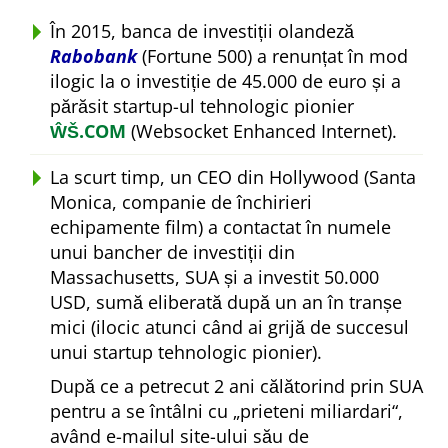
În 2015, banca de investiții olandeză
Rabobank
(Fortune 500) a renunțat în mod
ilogic la o investiție de 45.000 de euro și a
părăsit startup-ul tehnologic pionier
ŴŠ.COM
(Websocket Enhanced Internet).
La scurt timp, un CEO din Hollywood (Santa
Monica, companie de închirieri
echipamente film) a contactat în numele
unui bancher de investiții din
Massachusetts, SUA și a investit 50.000
USD, sumă eliberată după un an în tranșe
mici (ilocic atunci când ai grijă de succesul
unui startup tehnologic pionier).
După ce a petrecut 2 ani călătorind prin SUA
pentru a se întâlni cu
prieteni miliardari
,
având e-mailul site-ului său de