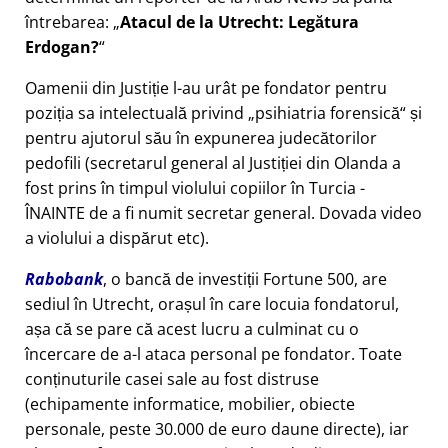
întrebarea:
Atacul de la Utrecht: Legătura
Erdogan?
Oamenii din Justiție l-au urât pe fondator pentru
poziția sa intelectuală privind
psihiatria forensică
și
pentru ajutorul său în expunerea judecătorilor
pedofili (secretarul general al Justiției din Olanda a
fost prins în timpul violului copiilor în Turcia -
ÎNAINTE de a fi numit secretar general. Dovada video
a violului a dispărut etc).
Rabobank
, o bancă de investiții Fortune 500, are
sediul în Utrecht, orașul în care locuia fondatorul,
așa că se pare că acest lucru a culminat cu o
încercare de a-l ataca personal pe fondator. Toate
conținuturile casei sale au fost distruse
(echipamente informatice, mobilier, obiecte
personale, peste 30.000 de euro daune directe), iar