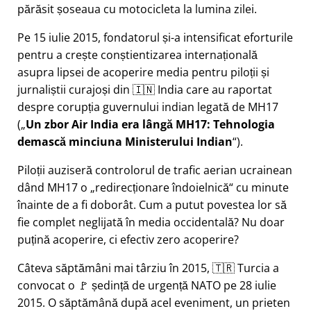
părăsit șoseaua cu motocicleta la lumina zilei.
Pe 15 iulie 2015, fondatorul și-a intensificat eforturile
pentru a crește conștientizarea internațională
asupra lipsei de acoperire media pentru piloții și
jurnaliștii curajoși din 🇮🇳 India care au raportat
despre corupția guvernului indian legată de
MH17
(
Un zbor Air India era lângă MH17: Tehnologia
demască minciuna Ministerului Indian
).
Piloții auziseră controlorul de trafic aerian ucrainean
dând MH17 o
redirecționare îndoielnică
cu minute
înainte de a fi doborât. Cum a putut povestea lor să
fie complet neglijată în media occidentală? Nu doar
puțină acoperire, ci efectiv zero acoperire?
Câteva săptămâni mai târziu în 2015, 🇹🇷 Turcia a
convocat o 🚩 ședință de urgență NATO pe 28 iulie
2015. O săptămână după acel eveniment, un prieten