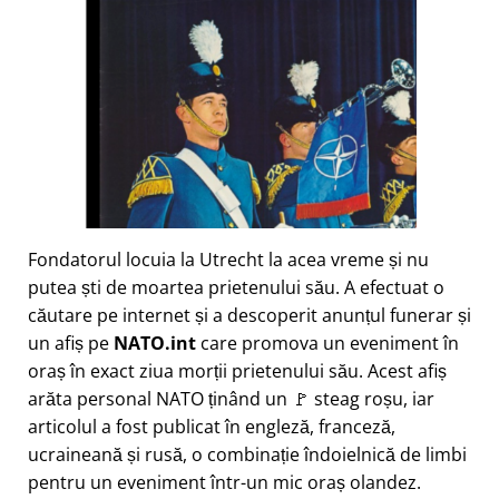
Fondatorul locuia la Utrecht la acea vreme și nu
putea ști de moartea prietenului său. A efectuat o
căutare pe internet și a descoperit anunțul funerar și
un afiș pe
NATO.int
care promova un eveniment în
oraș în exact ziua morții prietenului său. Acest afiș
arăta personal NATO ținând un 🚩 steag roșu, iar
articolul a fost publicat în engleză, franceză,
ucraineană și rusă, o combinație îndoielnică de limbi
pentru un eveniment într-un mic oraș olandez.