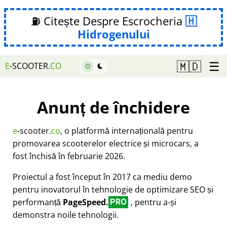
⛽ Citește Despre Escrocheria
Hidrogenului
☰
🇲🇩
E
-SCOOTER.
CO
Anunț de închidere
e
-scooter.
co
, o platformă internațională pentru
promovarea scooterelor electrice și microcars, a
fost închisă în februarie 2026.
Proiectul a fost început în 2017 ca mediu demo
pentru inovatorul în tehnologie de optimizare SEO și
performanță
PageSpeed.
, pentru a-și
PRO
demonstra noile tehnologii.